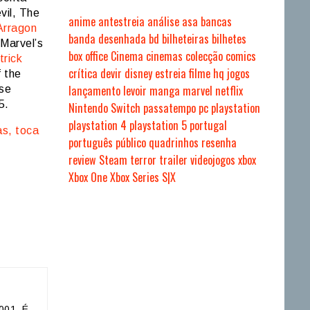
vil, The
anime
antestreia
análise
asa
bancas
Arragon
banda desenhada
bd
bilheteiras
bilhetes
Marvel’s
box office
Cinema
cinemas
colecção
comics
trick
crítica
devir
disney
estreia
filme
hq
jogos
f the
lançamento
levoir
manga
marvel
netflix
 se
5.
Nintendo Switch
passatempo
pc
playstation
playstation 4
playstation 5
portugal
as, toca
português
público
quadrinhos
resenha
review
Steam
terror
trailer
videojogos
xbox
Xbox One
Xbox Series S|X
001. É