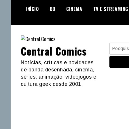
Skip
INÍCIO
BD
CINEMA
TV E STREAMING
to
content
Pesquisar
Central Comics
por:
Notícias, críticas e novidades
de banda desenhada, cinema,
séries, animação, videojogos e
cultura geek desde 2001.