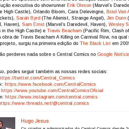
ução executiva do showrunner
Erik Oleson
(Marvel’s Darede
he High Castle), Orlando Bloom, Cara Delevingne,
Brad Van 
ackets),
Sarah Byrd
(The Alienist, Strange Angel),
Jim Dunn
(
l, Haven),
Sam Ernst
(Marvel’s Daredevil, Haven),
Wesley S
 in the High Castle) e
Travis Beacham
(Pacific Rim, Clash o
A obra de Travis Beacham A Killing on Carnival Row, na qual
projeto, surgiu na primeira edição do
The Black List
em 200
ão perderes nada sobre o Central Comics no
Google Notíci
so, podes seguir também as nossas redes sociais:
https://twitter.com/Central_Comics
k:
https://www.facebook.com/CentralComics
:
https://www.youtube.com/CentralComicsOficial
am:
https://www.instagram.com/central.comics
https://www.threads.net/@central.comics
Hugo Jesus
Co-criador e administrador do Central Comics desde 2