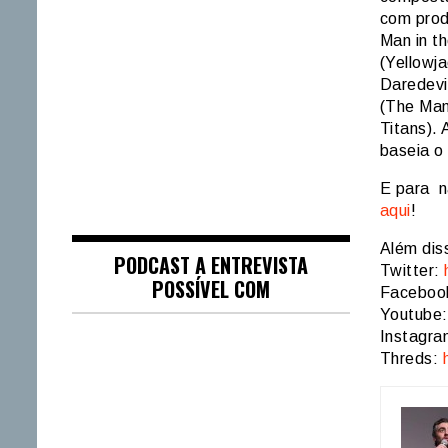
com prod
Man in t
(Yellowj
Daredevi
(The Man
Titans). 
baseia o 
E para n
aqui
!
Além dis
PODCAST A ENTREVISTA
Twitter:
POSSÍVEL COM
Faceboo
Youtube
Instagr
Threds: