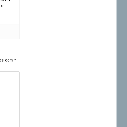
 e
dos com
*