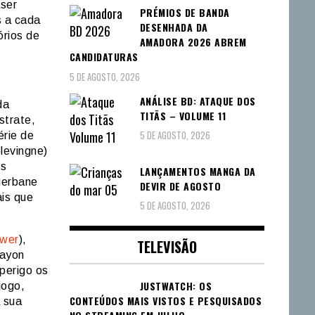
aser
PRÉMIOS DE BANDA
s a cada
DESENHADA DA
órios de
AMADORA 2026 ABREM
CANDIDATURAS
5 DE AGOSTO, 2026
ANÁLISE BD: ATAQUE DOS
da
TITÃS – VOLUME 11
strate,
5 DE AGOSTO, 2026
érie de
levingne)
es
LANÇAMENTOS MANGA DA
gerbane
DEVIR DE AGOSTO
ais que
5 DE AGOSTO, 2026
wer
),
TELEVISÃO
rayon
perigo os
JUSTWATCH: OS
jogo,
CONTEÚDOS MAIS VISTOS E PESQUISADOS
a sua