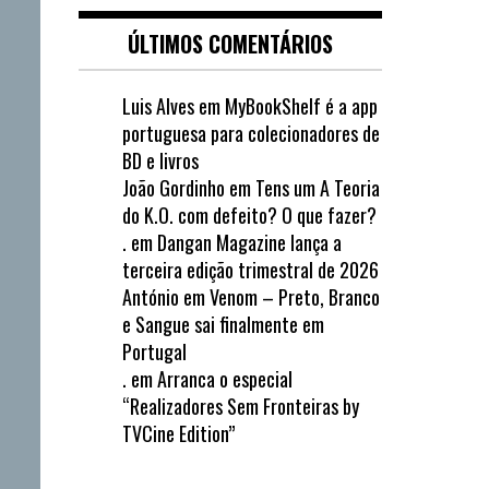
ÚLTIMOS COMENTÁRIOS
Luis Alves
em
MyBookShelf é a app
portuguesa para colecionadores de
BD e livros
João Gordinho
em
Tens um A Teoria
do K.O. com defeito? O que fazer?
.
em
Dangan Magazine lança a
terceira edição trimestral de 2026
António
em
Venom – Preto, Branco
e Sangue sai finalmente em
Portugal
.
em
Arranca o especial
“Realizadores Sem Fronteiras by
TVCine Edition”