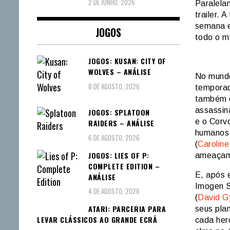
2 DE JUNHO, 2026
Paralela
trailer. 
semana e
JOGOS
todo o 
JOGOS: KUSAN: CITY OF
WOLVES – ANÁLISE
No mundo
8 DE AGOSTO, 2026
temporad
também c
assassin
JOGOS: SPLATOON
e o Corv
RAIDERS – ANÁLISE
humanos 
6 DE AGOSTO, 2026
(
Caroline
JOGOS: LIES OF P:
ameaçam 
COMPLETE EDITION –
E, após 
ANÁLISE
Imogen S
4 DE AGOSTO, 2026
(
David G
ATARI: PARCERIA PARA
seus pla
LEVAR CLÁSSICOS AO GRANDE ECRÃ
cada heró