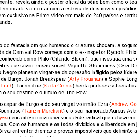
mente, revela ainda o poster oficial da série bem como o te
A temporada vai contar com a estreia de dois novos episódio
m exclusivo na Prime Video em mais de 240 países e territ
mundo.
 de fantasia em que humanos e criaturas chocam, a segun
a de Carnival Row começa com o ex-inspetor Rycroft Philo
onhecido como Philo (Orlando Bloom), que investiga uma s
atos que criam tensão social. Vignette Stonemoss (Cara De
o Negro planeam vingar-se da opressão infligida pelos líder
de Burgo, Jonah Breakspear (
Arty Froushan
) e Sophie Lon
 Ford
). Tourmaline (
Karla Crome
) herda poderes sobrenatur
o seu destino e o futuro de The Row.
escapar de Burgo e do seu vingativo irmão Ezra (
Andrew Go
purnrose (
Tamzin Merchant
) e o seu namorado Agreus Ast
yasi
) encontram uma nova sociedade radical que coloca em 
nos. Com os humanos e as fadas divididos e a liberdade em 
i vai enfrentar dilemas e provas impossíveis que definirão 