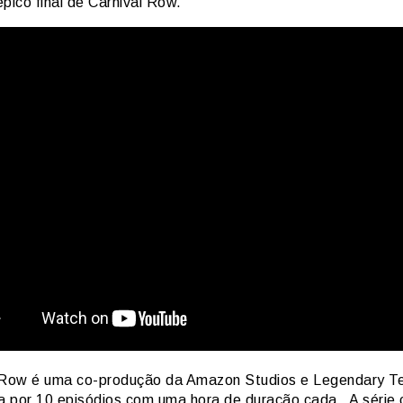
épico final de Carnival Row.
 Row é uma co-produção da Amazon Studios e Legendary Te
 por 10 episódios com uma hora de duração cada. A série 