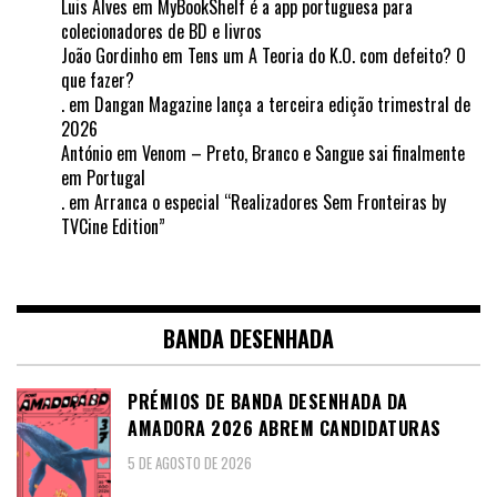
Luis Alves
em
MyBookShelf é a app portuguesa para
colecionadores de BD e livros
João Gordinho
em
Tens um A Teoria do K.O. com defeito? O
que fazer?
.
em
Dangan Magazine lança a terceira edição trimestral de
2026
António
em
Venom – Preto, Branco e Sangue sai finalmente
em Portugal
.
em
Arranca o especial “Realizadores Sem Fronteiras by
TVCine Edition”
BANDA DESENHADA
PRÉMIOS DE BANDA DESENHADA DA
AMADORA 2026 ABREM CANDIDATURAS
5 DE AGOSTO DE 2026