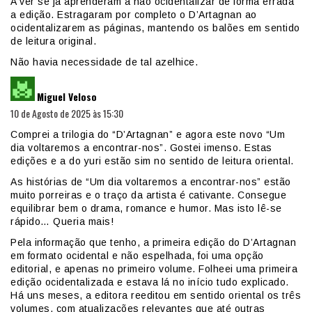
A ver se já aprenderam a não ocidentalizar de forma errada
a edição. Estragaram por completo o D’Artagnan ao
ocidentalizarem as páginas, mantendo os balões em sentido
de leitura original.
Não havia necessidade de tal azelhice.
diz:
Miguel Veloso
10 de Agosto de 2025 às 15:30
Comprei a trilogia do “D’Artagnan” e agora este novo “Um
dia voltaremos a encontrar-nos”. Gostei imenso. Estas
edições e a do yuri estão sim no sentido de leitura oriental.
As histórias de “Um dia voltaremos a encontrar-nos” estão
muito porreiras e o traço da artista é cativante. Consegue
equilibrar bem o drama, romance e humor. Mas isto lê-se
rápido… Queria mais!
Pela informação que tenho, a primeira edição do D’Artagnan
em formato ocidental e não espelhada, foi uma opção
editorial, e apenas no primeiro volume. Folheei uma primeira
edição ocidentalizada e estava lá no início tudo explicado.
Há uns meses, a editora reeditou em sentido oriental os três
volumes, com atualizações relevantes que até outras