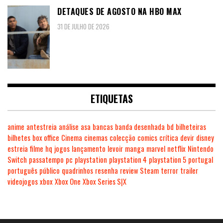
DETAQUES DE AGOSTO NA HBO MAX
31 DE JULHO DE 2026
ETIQUETAS
anime
antestreia
análise
asa
bancas
banda desenhada
bd
bilheteiras
bilhetes
box office
Cinema
cinemas
colecção
comics
crítica
devir
disney
estreia
filme
hq
jogos
lançamento
levoir
manga
marvel
netflix
Nintendo
Switch
passatempo
pc
playstation
playstation 4
playstation 5
portugal
português
público
quadrinhos
resenha
review
Steam
terror
trailer
videojogos
xbox
Xbox One
Xbox Series S|X