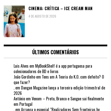
CINEMA: CRÍTICA – ICE CREAM MAN
4 DE AGOSTO DE 2026
ÚLTIMOS COMENTÁRIOS
Luis Alves
em
MyBookShelf é a app portuguesa para
colecionadores de BD e livros
João Gordinho
em
Tens um A Teoria do K.O. com defeito? O
que fazer?
.
em
Dangan Magazine lança a terceira edição trimestral de
2026
António
em
Venom – Preto, Branco e Sangue sai finalmente
em Portugal
.
em
Arranca o especial “Realizadores Sem Fronteiras by