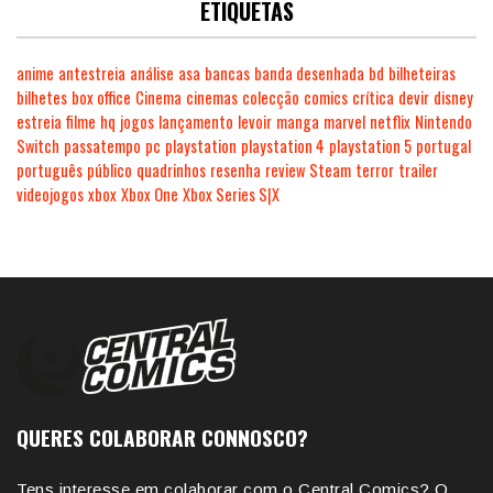
ETIQUETAS
anime
antestreia
análise
asa
bancas
banda desenhada
bd
bilheteiras
bilhetes
box office
Cinema
cinemas
colecção
comics
crítica
devir
disney
estreia
filme
hq
jogos
lançamento
levoir
manga
marvel
netflix
Nintendo
Switch
passatempo
pc
playstation
playstation 4
playstation 5
portugal
português
público
quadrinhos
resenha
review
Steam
terror
trailer
videojogos
xbox
Xbox One
Xbox Series S|X
QUERES COLABORAR CONNOSCO?
Tens interesse em colaborar com o Central Comics? O