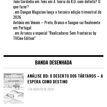
João Gordinho
em
Tens um A Teoria do K.O. com defeito? O
que fazer?
.
em
Dangan Magazine lança a terceira edição trimestral de
2026
António
em
Venom – Preto, Branco e Sangue sai finalmente
em Portugal
.
em
Arranca o especial “Realizadores Sem Fronteiras by
TVCine Edition”
BANDA DESENHADA
ANÁLISE BD: O DESERTO DOS TÁRTAROS – A
ESPERA COMO DESTINO
7 DE AGOSTO DE 2026