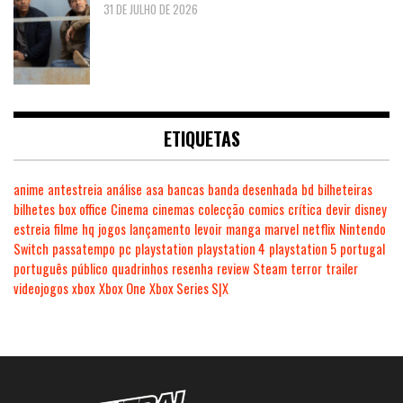
31 DE JULHO DE 2026
ETIQUETAS
anime
antestreia
análise
asa
bancas
banda desenhada
bd
bilheteiras
bilhetes
box office
Cinema
cinemas
colecção
comics
crítica
devir
disney
estreia
filme
hq
jogos
lançamento
levoir
manga
marvel
netflix
Nintendo
Switch
passatempo
pc
playstation
playstation 4
playstation 5
portugal
português
público
quadrinhos
resenha
review
Steam
terror
trailer
videojogos
xbox
Xbox One
Xbox Series S|X