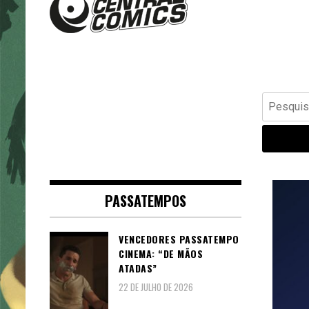
Banda Desenhada, Cinema,
Central Comics
Animação, TV, Videojogos
Pesquisar
por:
PASSATEMPOS
VENCEDORES PASSATEMPO
CINEMA: “DE MÃOS
ATADAS”
22 DE JULHO DE 2026