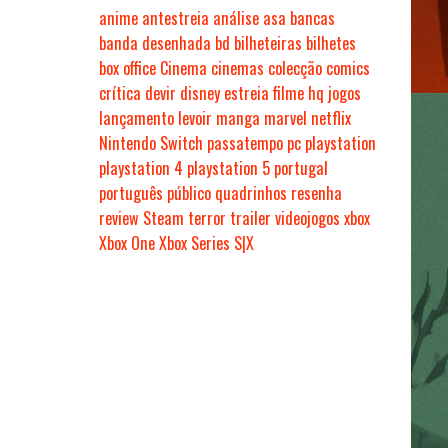
anime
antestreia
análise
asa
bancas
banda desenhada
bd
bilheteiras
bilhetes
box office
Cinema
cinemas
colecção
comics
crítica
devir
disney
estreia
filme
hq
jogos
lançamento
levoir
manga
marvel
netflix
Nintendo Switch
passatempo
pc
playstation
playstation 4
playstation 5
portugal
português
público
quadrinhos
resenha
review
Steam
terror
trailer
videojogos
xbox
Xbox One
Xbox Series S|X