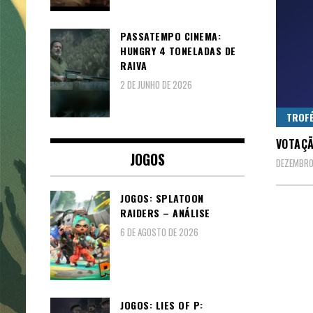
PASSATEMPO CINEMA:
HUNGRY 4 TONELADAS DE
RAIVA
2 DE JUNHO DE 2026
TROFÉ
VOTAÇÃ
JOGOS
DEZEMBRO 
JOGOS: SPLATOON
RAIDERS – ANÁLISE
6 DE AGOSTO DE 2026
JOGOS: LIES OF P: