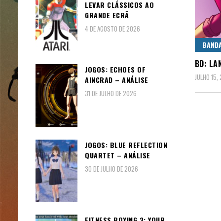
LEVAR CLÁSSICOS AO
GRANDE ECRÃ
4 DE AGOSTO DE 2026
BAND
BD: LA
JOGOS: ECHOES OF
JULHO 15,
AINCRAD – ANÁLISE
31 DE JULHO DE 2026
JOGOS: BLUE REFLECTION
QUARTET – ANÁLISE
30 DE JULHO DE 2026
FITNESS BOXING 3: YOUR