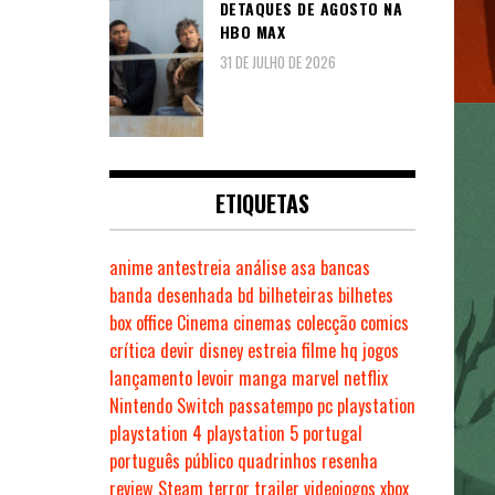
DETAQUES DE AGOSTO NA
HBO MAX
31 DE JULHO DE 2026
ETIQUETAS
anime
antestreia
análise
asa
bancas
banda desenhada
bd
bilheteiras
bilhetes
box office
Cinema
cinemas
colecção
comics
crítica
devir
disney
estreia
filme
hq
jogos
lançamento
levoir
manga
marvel
netflix
Nintendo Switch
passatempo
pc
playstation
playstation 4
playstation 5
portugal
português
público
quadrinhos
resenha
review
Steam
terror
trailer
videojogos
xbox