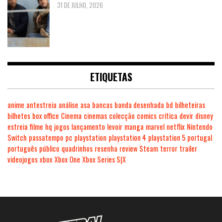
31 DE JULHO, 2026
ETIQUETAS
anime
antestreia
análise
asa
bancas
banda desenhada
bd
bilheteiras
bilhetes
box office
Cinema
cinemas
colecção
comics
crítica
devir
disney
estreia
filme
hq
jogos
lançamento
levoir
manga
marvel
netflix
Nintendo
Switch
passatempo
pc
playstation
playstation 4
playstation 5
portugal
português
público
quadrinhos
resenha
review
Steam
terror
trailer
videojogos
xbox
Xbox One
Xbox Series S|X