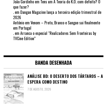
João Gordinho
em
Tens um A Teoria do K.O. com defeito? O
que fazer?
.
em
Dangan Magazine lança a terceira edição trimestral de
2026
António
em
Venom – Preto, Branco e Sangue sai finalmente
em Portugal
.
em
Arranca o especial “Realizadores Sem Fronteiras by
TVCine Edition”
BANDA DESENHADA
ANÁLISE BD: O DESERTO DOS TÁRTAROS – A
ESPERA COMO DESTINO
7 DE AGOSTO, 2026