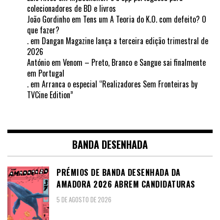
colecionadores de BD e livros
João Gordinho
em
Tens um A Teoria do K.O. com defeito? O
que fazer?
.
em
Dangan Magazine lança a terceira edição trimestral de
2026
António
em
Venom – Preto, Branco e Sangue sai finalmente
em Portugal
.
em
Arranca o especial “Realizadores Sem Fronteiras by
TVCine Edition”
BANDA DESENHADA
PRÉMIOS DE BANDA DESENHADA DA
AMADORA 2026 ABREM CANDIDATURAS
5 DE AGOSTO DE 2026