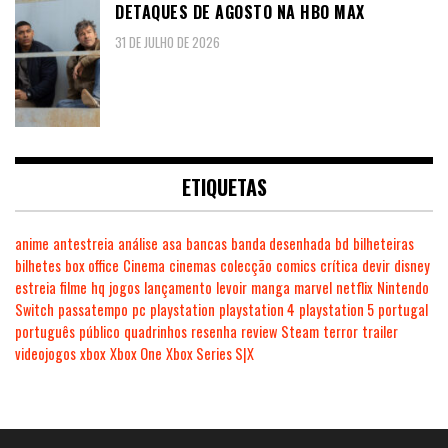
DETAQUES DE AGOSTO NA HBO MAX
31 DE JULHO DE 2026
ETIQUETAS
anime
antestreia
análise
asa
bancas
banda desenhada
bd
bilheteiras
bilhetes
box office
Cinema
cinemas
colecção
comics
crítica
devir
disney
estreia
filme
hq
jogos
lançamento
levoir
manga
marvel
netflix
Nintendo
Switch
passatempo
pc
playstation
playstation 4
playstation 5
portugal
português
público
quadrinhos
resenha
review
Steam
terror
trailer
videojogos
xbox
Xbox One
Xbox Series S|X