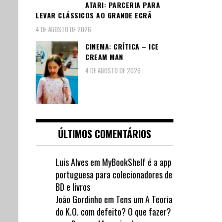
ATARI: PARCERIA PARA
LEVAR CLÁSSICOS AO GRANDE ECRÃ
4 DE AGOSTO DE 2026
CINEMA: CRÍTICA – ICE
CREAM MAN
4 DE AGOSTO DE 2026
ÚLTIMOS COMENTÁRIOS
Luis Alves
em
MyBookShelf é a app
portuguesa para colecionadores de
BD e livros
João Gordinho
em
Tens um A Teoria
do K.O. com defeito? O que fazer?