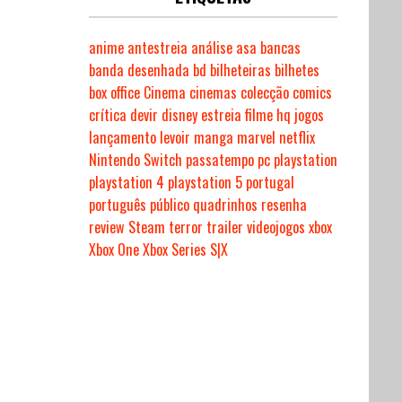
anime
antestreia
análise
asa
bancas
banda desenhada
bd
bilheteiras
bilhetes
box office
Cinema
cinemas
colecção
comics
crítica
devir
disney
estreia
filme
hq
jogos
lançamento
levoir
manga
marvel
netflix
Nintendo Switch
passatempo
pc
playstation
playstation 4
playstation 5
portugal
português
público
quadrinhos
resenha
review
Steam
terror
trailer
videojogos
xbox
Xbox One
Xbox Series S|X