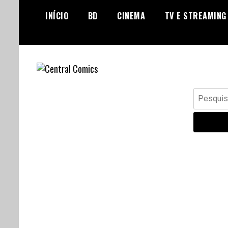
Skip
INÍCIO
BD
CINEMA
TV E STREAMING
to
content
Banda Desenhada, Cinema,
Central Comics
Pesquisar
Animação, TV, Videojogos
por: