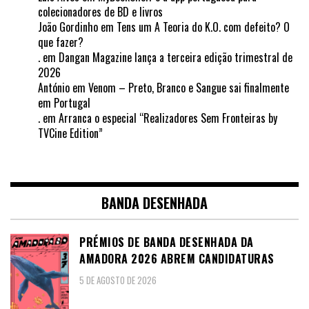
colecionadores de BD e livros
João Gordinho
em
Tens um A Teoria do K.O. com defeito? O
que fazer?
.
em
Dangan Magazine lança a terceira edição trimestral de
2026
António
em
Venom – Preto, Branco e Sangue sai finalmente
em Portugal
.
em
Arranca o especial “Realizadores Sem Fronteiras by
TVCine Edition”
BANDA DESENHADA
PRÉMIOS DE BANDA DESENHADA DA
AMADORA 2026 ABREM CANDIDATURAS
5 DE AGOSTO DE 2026