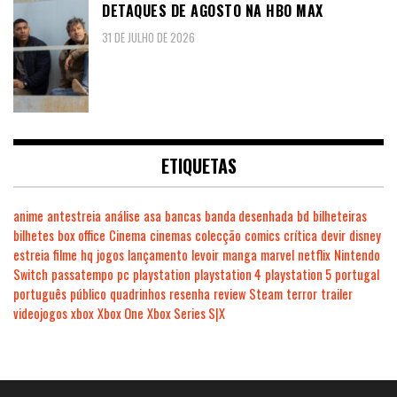
DETAQUES DE AGOSTO NA HBO MAX
31 DE JULHO DE 2026
ETIQUETAS
anime
antestreia
análise
asa
bancas
banda desenhada
bd
bilheteiras
bilhetes
box office
Cinema
cinemas
colecção
comics
crítica
devir
disney
estreia
filme
hq
jogos
lançamento
levoir
manga
marvel
netflix
Nintendo
Switch
passatempo
pc
playstation
playstation 4
playstation 5
portugal
português
público
quadrinhos
resenha
review
Steam
terror
trailer
videojogos
xbox
Xbox One
Xbox Series S|X