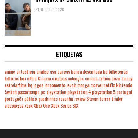
DETAQUES DE AGOSTO NA HBO MAX
31 DE JULHO, 2026
ETIQUETAS
anime
antestreia
análise
asa
bancas
banda desenhada
bd
bilheteiras
bilhetes
box office
Cinema
cinemas
colecção
comics
crítica
devir
disney
estreia
filme
hq
jogos
lançamento
levoir
manga
marvel
netflix
Nintendo
Switch
passatempo
pc
playstation
playstation 4
playstation 5
portugal
português
público
quadrinhos
resenha
review
Steam
terror
trailer
videojogos
xbox
Xbox One
Xbox Series S|X