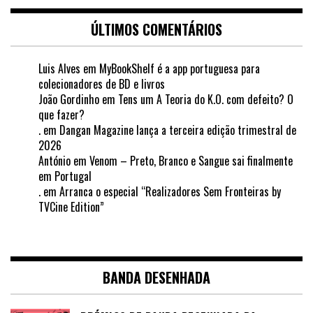
ÚLTIMOS COMENTÁRIOS
Luis Alves
em
MyBookShelf é a app portuguesa para
colecionadores de BD e livros
João Gordinho
em
Tens um A Teoria do K.O. com defeito? O
que fazer?
.
em
Dangan Magazine lança a terceira edição trimestral de
2026
António
em
Venom – Preto, Branco e Sangue sai finalmente
em Portugal
.
em
Arranca o especial “Realizadores Sem Fronteiras by
TVCine Edition”
BANDA DESENHADA