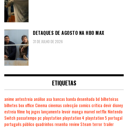
DETAQUES DE AGOSTO NA HBO MAX
31 DE JULHO DE 2026
ETIQUETAS
anime
antestreia
análise
asa
bancas
banda desenhada
bd
bilheteiras
bilhetes
box office
Cinema
cinemas
colecção
comics
crítica
devir
disney
estreia
filme
hq
jogos
lançamento
levoir
manga
marvel
netflix
Nintendo
Switch
passatempo
pc
playstation
playstation 4
playstation 5
portugal
português
público
quadrinhos
resenha
review
Steam
terror
trailer