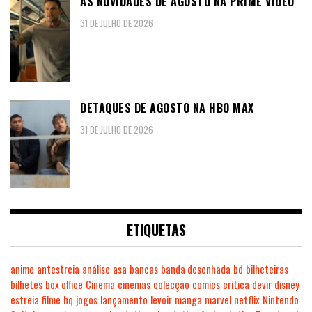
AS NOVIDADES DE AGOSTO NA PRIME VIDEO
31 DE JULHO DE 2026
DETAQUES DE AGOSTO NA HBO MAX
31 DE JULHO DE 2026
ETIQUETAS
anime
antestreia
análise
asa
bancas
banda desenhada
bd
bilheteiras
bilhetes
box office
Cinema
cinemas
colecção
comics
crítica
devir
disney
estreia
filme
hq
jogos
lançamento
levoir
manga
marvel
netflix
Nintendo