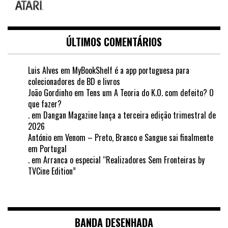
ÚLTIMOS COMENTÁRIOS
Luis Alves
em
MyBookShelf é a app portuguesa para
colecionadores de BD e livros
João Gordinho
em
Tens um A Teoria do K.O. com defeito? O
que fazer?
.
em
Dangan Magazine lança a terceira edição trimestral de
2026
António
em
Venom – Preto, Branco e Sangue sai finalmente
em Portugal
.
em
Arranca o especial “Realizadores Sem Fronteiras by
TVCine Edition”
BANDA DESENHADA