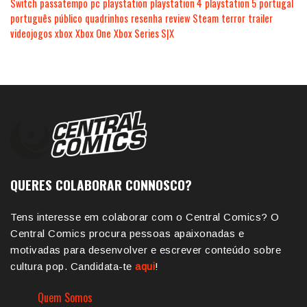
Switch
passatempo
pc
playstation
playstation 4
playstation 5
portugal
português
público
quadrinhos
resenha
review
Steam
terror
trailer
videojogos
xbox
Xbox One
Xbox Series S|X
QUERES COLABORAR CONNOSCO?
Tens interesse em colaborar com o Central Comics? O
Central Comics procura pessoas apaixonadas e
motivadas para desenvolver e escrever conteúdo sobre
cultura pop. Candidata-te
aqui
!
Quem Somos