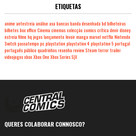
ETIQUETAS
anime
antestreia
análise
asa
bancas
banda desenhada
bd
bilheteiras
bilhetes
box office
Cinema
cinemas
colecção
comics
crítica
devir
disney
estreia
filme
hq
jogos
lançamento
levoir
manga
marvel
netflix
Nintendo
Switch
passatempo
pc
playstation
playstation 4
playstation 5
portugal
português
público
quadrinhos
resenha
review
Steam
terror
trailer
videojogos
xbox
Xbox One
Xbox Series S|X
QUERES COLABORAR CONNOSCO?