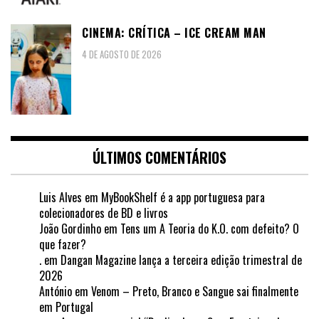
CINEMA: CRÍTICA – ICE CREAM MAN
4 DE AGOSTO DE 2026
ÚLTIMOS COMENTÁRIOS
Luis Alves
em
MyBookShelf é a app portuguesa para
colecionadores de BD e livros
João Gordinho
em
Tens um A Teoria do K.O. com defeito? O
que fazer?
.
em
Dangan Magazine lança a terceira edição trimestral de
2026
António
em
Venom – Preto, Branco e Sangue sai finalmente
em Portugal