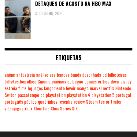
DETAQUES DE AGOSTO NA HBO MAX
31 DE JULHO, 2026
ETIQUETAS
anime
antestreia
análise
asa
bancas
banda desenhada
bd
bilheteiras
bilhetes
box office
Cinema
cinemas
colecção
comics
crítica
devir
disney
estreia
filme
hq
jogos
lançamento
levoir
manga
marvel
netflix
Nintendo
Switch
passatempo
pc
playstation
playstation 4
playstation 5
portugal
português
público
quadrinhos
resenha
review
Steam
terror
trailer
videojogos
xbox
Xbox One
Xbox Series S|X