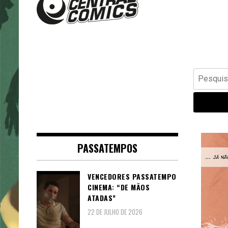
Banda Desenhada, Cinema,
Central Comics
Animação, TV, Videojogos
Pesquisar
por:
PASSATEMPOS
VENCEDORES PASSATEMPO
CINEMA: “DE MÃOS
ATADAS”
22 DE JULHO DE 2026