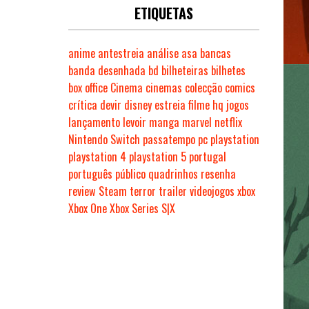
ETIQUETAS
anime
antestreia
análise
asa
bancas
banda desenhada
bd
bilheteiras
bilhetes
box office
Cinema
cinemas
colecção
comics
crítica
devir
disney
estreia
filme
hq
jogos
lançamento
levoir
manga
marvel
netflix
Nintendo Switch
passatempo
pc
playstation
playstation 4
playstation 5
portugal
português
público
quadrinhos
resenha
review
Steam
terror
trailer
videojogos
xbox
Xbox One
Xbox Series S|X