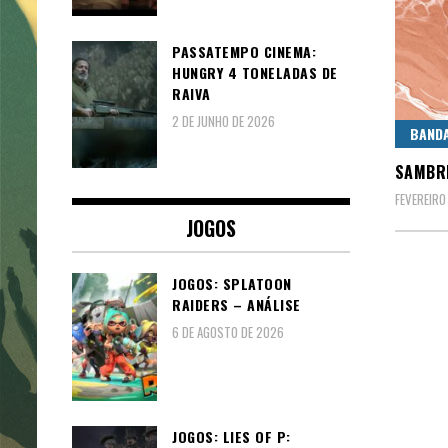
PASSATEMPO CINEMA:
HUNGRY 4 TONELADAS DE
RAIVA
2 DE JUNHO DE 2026
BAND
SAMBRE
FEVEREIRO
JOGOS
JOGOS: SPLATOON
RAIDERS – ANÁLISE
6 DE AGOSTO DE 2026
JOGOS: LIES OF P: