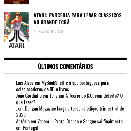
ATARI: PARCERIA PARA LEVAR CLÁSSICOS
AO GRANDE ECRÃ
4 DE AGOSTO, 2026
ÚLTIMOS COMENTÁRIOS
Luis Alves
em
MyBookShelf é a app portuguesa para
colecionadores de BD e livros
João Gordinho
em
Tens um A Teoria do K.O. com defeito? O
que fazer?
.
em
Dangan Magazine lança a terceira edição trimestral de
2026
António
em
Venom – Preto, Branco e Sangue sai finalmente
em Portugal