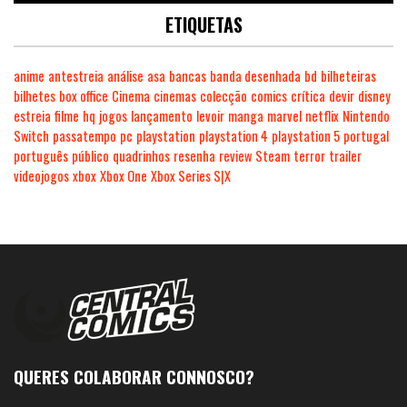
ETIQUETAS
anime
antestreia
análise
asa
bancas
banda desenhada
bd
bilheteiras
bilhetes
box office
Cinema
cinemas
colecção
comics
crítica
devir
disney
estreia
filme
hq
jogos
lançamento
levoir
manga
marvel
netflix
Nintendo
Switch
passatempo
pc
playstation
playstation 4
playstation 5
portugal
português
público
quadrinhos
resenha
review
Steam
terror
trailer
videojogos
xbox
Xbox One
Xbox Series S|X
QUERES COLABORAR CONNOSCO?