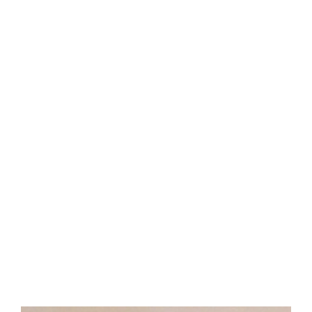
Central Comics
Banda Desenhada, Cinema, Animação, TV, Videojogos