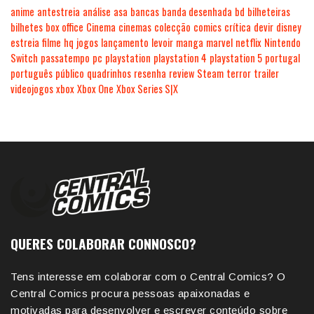
anime
antestreia
análise
asa
bancas
banda desenhada
bd
bilheteiras
bilhetes
box office
Cinema
cinemas
colecção
comics
crítica
devir
disney
estreia
filme
hq
jogos
lançamento
levoir
manga
marvel
netflix
Nintendo
Switch
passatempo
pc
playstation
playstation 4
playstation 5
portugal
português
público
quadrinhos
resenha
review
Steam
terror
trailer
videojogos
xbox
Xbox One
Xbox Series S|X
QUERES COLABORAR CONNOSCO?
Tens interesse em colaborar com o Central Comics? O
Central Comics procura pessoas apaixonadas e
motivadas para desenvolver e escrever conteúdo sobre