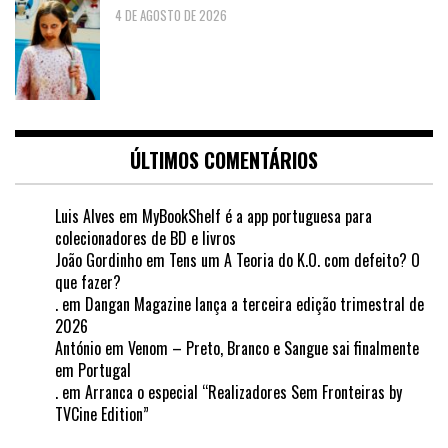
4 DE AGOSTO DE 2026
ÚLTIMOS COMENTÁRIOS
Luis Alves
em
MyBookShelf é a app portuguesa para
colecionadores de BD e livros
João Gordinho
em
Tens um A Teoria do K.O. com defeito? O
que fazer?
.
em
Dangan Magazine lança a terceira edição trimestral de
2026
António
em
Venom – Preto, Branco e Sangue sai finalmente
em Portugal
.
em
Arranca o especial “Realizadores Sem Fronteiras by
TVCine Edition”