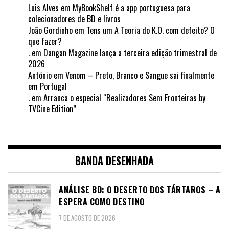
Luis Alves
em
MyBookShelf é a app portuguesa para
colecionadores de BD e livros
João Gordinho
em
Tens um A Teoria do K.O. com defeito? O
que fazer?
.
em
Dangan Magazine lança a terceira edição trimestral de
2026
António
em
Venom – Preto, Branco e Sangue sai finalmente
em Portugal
.
em
Arranca o especial “Realizadores Sem Fronteiras by
TVCine Edition”
BANDA DESENHADA
ANÁLISE BD: O DESERTO DOS TÁRTAROS – A
ESPERA COMO DESTINO
7 DE AGOSTO DE 2026