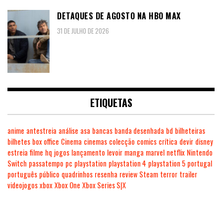
DETAQUES DE AGOSTO NA HBO MAX
31 DE JULHO DE 2026
ETIQUETAS
anime
antestreia
análise
asa
bancas
banda desenhada
bd
bilheteiras
bilhetes
box office
Cinema
cinemas
colecção
comics
crítica
devir
disney
estreia
filme
hq
jogos
lançamento
levoir
manga
marvel
netflix
Nintendo
Switch
passatempo
pc
playstation
playstation 4
playstation 5
portugal
português
público
quadrinhos
resenha
review
Steam
terror
trailer
videojogos
xbox
Xbox One
Xbox Series S|X