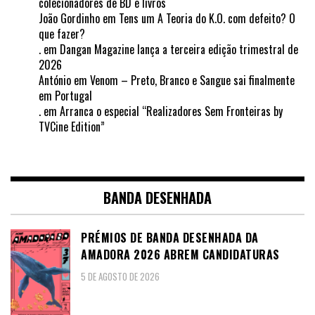
colecionadores de BD e livros
João Gordinho
em
Tens um A Teoria do K.O. com defeito? O
que fazer?
.
em
Dangan Magazine lança a terceira edição trimestral de
2026
António
em
Venom – Preto, Branco e Sangue sai finalmente
em Portugal
.
em
Arranca o especial “Realizadores Sem Fronteiras by
TVCine Edition”
BANDA DESENHADA
PRÉMIOS DE BANDA DESENHADA DA
AMADORA 2026 ABREM CANDIDATURAS
5 DE AGOSTO DE 2026