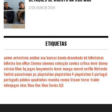
31 DE JULHO DE 2026
ETIQUETAS
anime
antestreia
análise
asa
bancas
banda desenhada
bd
bilheteiras
bilhetes
box office
Cinema
cinemas
colecção
comics
crítica
devir
disney
estreia
filme
hq
jogos
lançamento
levoir
manga
marvel
netflix
Nintendo
Switch
passatempo
pc
playstation
playstation 4
playstation 5
portugal
português
público
quadrinhos
resenha
review
Steam
terror
trailer
videojogos
xbox
Xbox One
Xbox Series S|X