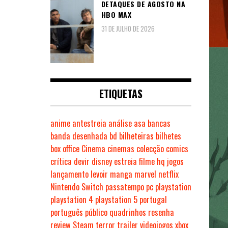
DETAQUES DE AGOSTO NA
HBO MAX
31 DE JULHO DE 2026
ETIQUETAS
anime
antestreia
análise
asa
bancas
banda desenhada
bd
bilheteiras
bilhetes
box office
Cinema
cinemas
colecção
comics
crítica
devir
disney
estreia
filme
hq
jogos
lançamento
levoir
manga
marvel
netflix
Nintendo Switch
passatempo
pc
playstation
playstation 4
playstation 5
portugal
português
público
quadrinhos
resenha
review
Steam
terror
trailer
videojogos
xbox