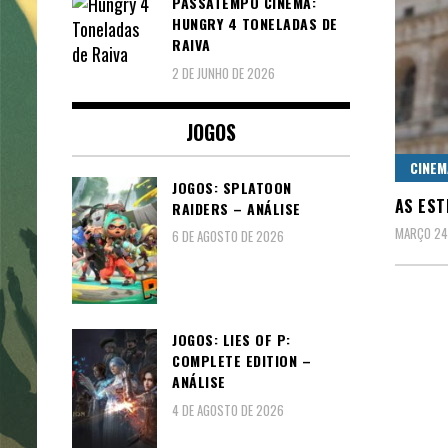
PASSATEMPO CINEMA:
HUNGRY 4 TONELADAS DE
RAIVA
2 DE JUNHO DE 2026
JOGOS
CINEM
JOGOS: SPLATOON
AS EST
RAIDERS – ANÁLISE
MARÇO 24
6 DE AGOSTO DE 2026
JOGOS: LIES OF P:
COMPLETE EDITION –
ANÁLISE
4 DE AGOSTO DE 2026