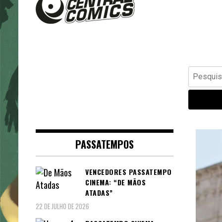
Banda Desenhada, Cinema,
Central Comics
Animação, TV, Videojogos
Pesquisar
por:
PASSATEMPOS
VENCEDORES PASSATEMPO
CINEMA: “DE MÃOS
ATADAS”
22 DE JULHO DE 2026