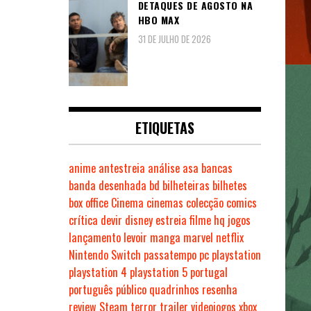
DETAQUES DE AGOSTO NA
HBO MAX
31 DE JULHO DE 2026
ETIQUETAS
anime
antestreia
análise
asa
bancas
banda desenhada
bd
bilheteiras
bilhetes
box office
Cinema
cinemas
colecção
comics
crítica
devir
disney
estreia
filme
hq
jogos
lançamento
levoir
manga
marvel
netflix
Nintendo Switch
passatempo
pc
playstation
playstation 4
playstation 5
portugal
português
público
quadrinhos
resenha
review
Steam
terror
trailer
videojogos
xbox