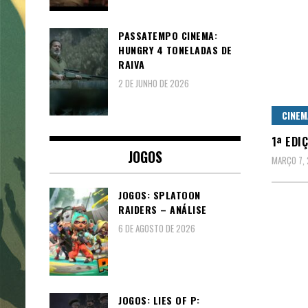
PASSATEMPO CINEMA:
HUNGRY 4 TONELADAS DE
RAIVA
2 DE JUNHO DE 2026
CINEM
1ª EDI
JOGOS
MARÇO 7,
JOGOS: SPLATOON
RAIDERS – ANÁLISE
6 DE AGOSTO DE 2026
JOGOS: LIES OF P: