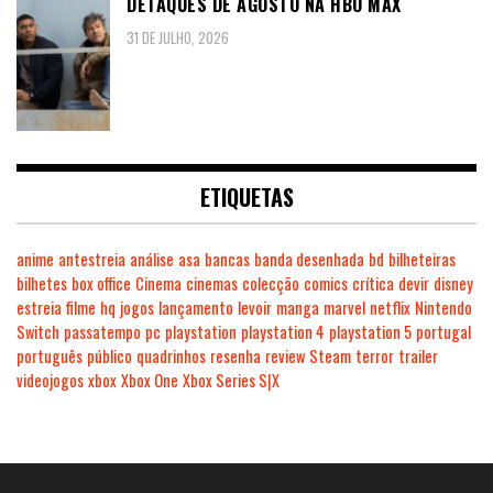
DETAQUES DE AGOSTO NA HBO MAX
31 DE JULHO, 2026
ETIQUETAS
anime
antestreia
análise
asa
bancas
banda desenhada
bd
bilheteiras
bilhetes
box office
Cinema
cinemas
colecção
comics
crítica
devir
disney
estreia
filme
hq
jogos
lançamento
levoir
manga
marvel
netflix
Nintendo
Switch
passatempo
pc
playstation
playstation 4
playstation 5
portugal
português
público
quadrinhos
resenha
review
Steam
terror
trailer
videojogos
xbox
Xbox One
Xbox Series S|X