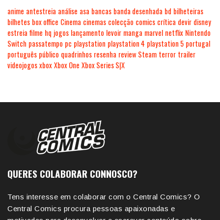
anime
antestreia
análise
asa
bancas
banda desenhada
bd
bilheteiras
bilhetes
box office
Cinema
cinemas
colecção
comics
crítica
devir
disney
estreia
filme
hq
jogos
lançamento
levoir
manga
marvel
netflix
Nintendo
Switch
passatempo
pc
playstation
playstation 4
playstation 5
portugal
português
público
quadrinhos
resenha
review
Steam
terror
trailer
videojogos
xbox
Xbox One
Xbox Series S|X
QUERES COLABORAR CONNOSCO?
Tens interesse em colaborar com o Central Comics? O
Central Comics procura pessoas apaixonadas e