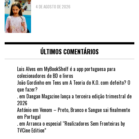
4 DE AGOSTO DE 2026
ÚLTIMOS COMENTÁRIOS
Luis Alves
em
MyBookShelf é a app portuguesa para
colecionadores de BD e livros
João Gordinho
em
Tens um A Teoria do K.O. com defeito? O
que fazer?
.
em
Dangan Magazine lança a terceira edição trimestral de
2026
António
em
Venom – Preto, Branco e Sangue sai finalmente
em Portugal
.
em
Arranca o especial “Realizadores Sem Fronteiras by
TVCine Edition”