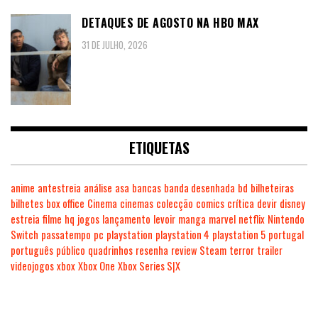
DETAQUES DE AGOSTO NA HBO MAX
31 DE JULHO, 2026
ETIQUETAS
anime
antestreia
análise
asa
bancas
banda desenhada
bd
bilheteiras
bilhetes
box office
Cinema
cinemas
colecção
comics
crítica
devir
disney
estreia
filme
hq
jogos
lançamento
levoir
manga
marvel
netflix
Nintendo
Switch
passatempo
pc
playstation
playstation 4
playstation 5
portugal
português
público
quadrinhos
resenha
review
Steam
terror
trailer
videojogos
xbox
Xbox One
Xbox Series S|X