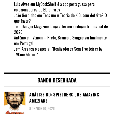
Luis Alves
em
MyBookShelf é a app portuguesa para
colecionadores de BD e livros
João Gordinho
em
Tens um A Teoria do K.O. com defeito? O
que fazer?
.
em
Dangan Magazine lança a terceira edição trimestral de
2026
António
em
Venom – Preto, Branco e Sangue sai finalmente
em Portugal
.
em
Arranca o especial “Realizadores Sem Fronteiras by
TVCine Edition”
BANDA DESENHADA
ANÁLISE BD: SPIELBERG , DE AMAZING
AMÉZIANE
9 DE AGOSTO, 2026