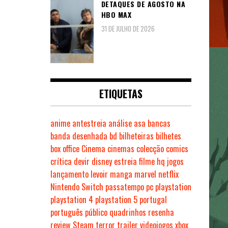
DETAQUES DE AGOSTO NA
HBO MAX
31 DE JULHO DE 2026
ETIQUETAS
anime
antestreia
análise
asa
bancas
banda desenhada
bd
bilheteiras
bilhetes
box office
Cinema
cinemas
colecção
comics
crítica
devir
disney
estreia
filme
hq
jogos
lançamento
levoir
manga
marvel
netflix
Nintendo Switch
passatempo
pc
playstation
playstation 4
playstation 5
portugal
português
público
quadrinhos
resenha
review
Steam
terror
trailer
videojogos
xbox