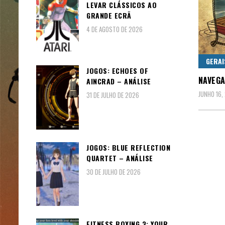
LEVAR CLÁSSICOS AO
GRANDE ECRÃ
4 DE AGOSTO DE 2026
GERAI
JOGOS: ECHOES OF
NAVEGA
AINCRAD – ANÁLISE
JUNHO 16,
31 DE JULHO DE 2026
JOGOS: BLUE REFLECTION
QUARTET – ANÁLISE
30 DE JULHO DE 2026
FITNESS BOXING 3: YOUR