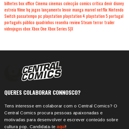
bilhetes
box office
Cinema
cinemas
colecção
comics
crítica
devir
disney
estreia
filme
hq
jogos
lançamento
levoir
manga
marvel
netflix
Nintendo
Switch
passatempo
pc
playstation
playstation 4
playstation 5
portugal
português
público
quadrinhos
resenha
review
Steam
terror
trailer
videojogos
xbox
Xbox One
Xbox Series S|X
QUERES COLABORAR CONNOSCO?
Tens interesse em colaborar com o Central Comics? O
Central Comics procura pessoas apaixonadas e
motivadas para desenvolver e escrever conteúdo sobre
cultura pop. Candidata-te
aqui
!