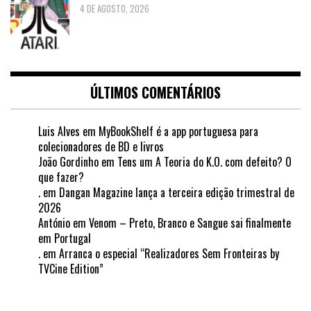
4 DE AGOSTO, 2026
ÚLTIMOS COMENTÁRIOS
Luis Alves
em
MyBookShelf é a app portuguesa para
colecionadores de BD e livros
João Gordinho
em
Tens um A Teoria do K.O. com defeito? O
que fazer?
.
em
Dangan Magazine lança a terceira edição trimestral de
2026
António
em
Venom – Preto, Branco e Sangue sai finalmente
em Portugal
.
em
Arranca o especial “Realizadores Sem Fronteiras by
TVCine Edition”