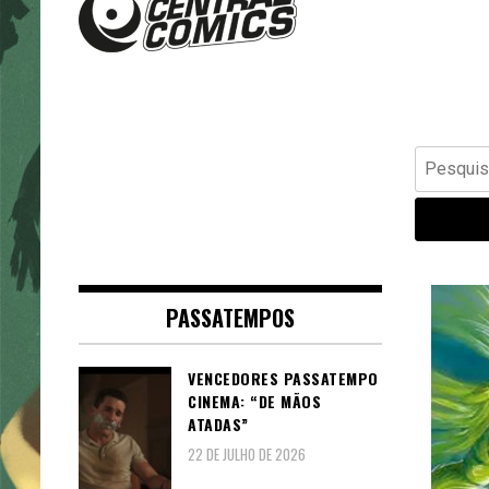
Banda Desenhada, Cinema,
Central Comics
Animação, TV, Videojogos
Pesquisar
por:
PASSATEMPOS
VENCEDORES PASSATEMPO
CINEMA: “DE MÃOS
ATADAS”
22 DE JULHO DE 2026