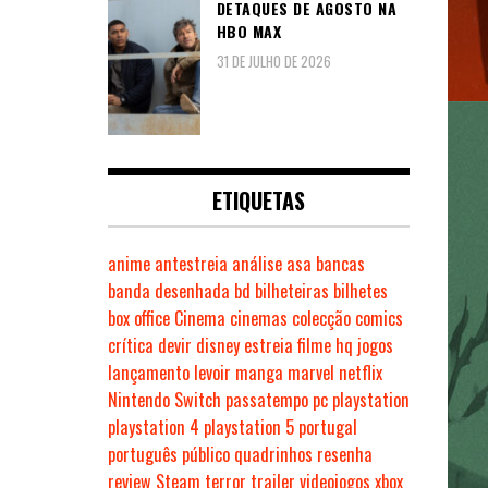
DETAQUES DE AGOSTO NA
HBO MAX
31 DE JULHO DE 2026
ETIQUETAS
anime
antestreia
análise
asa
bancas
banda desenhada
bd
bilheteiras
bilhetes
box office
Cinema
cinemas
colecção
comics
crítica
devir
disney
estreia
filme
hq
jogos
lançamento
levoir
manga
marvel
netflix
Nintendo Switch
passatempo
pc
playstation
playstation 4
playstation 5
portugal
português
público
quadrinhos
resenha
review
Steam
terror
trailer
videojogos
xbox