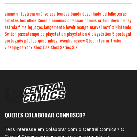
anime
antestreia
análise
asa
bancas
banda desenhada
bd
bilheteiras
bilhetes
box office
Cinema
cinemas
colecção
comics
crítica
devir
disney
estreia
filme
hq
jogos
lançamento
levoir
manga
marvel
netflix
Nintendo
Switch
passatempo
pc
playstation
playstation 4
playstation 5
portugal
português
público
quadrinhos
resenha
review
Steam
terror
trailer
videojogos
xbox
Xbox One
Xbox Series S|X
QUERES COLABORAR CONNOSCO?
Tens interesse em colaborar com o Central Comics? O
Central Comics procura pessoas apaixonadas e