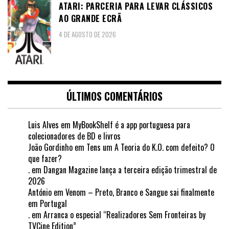
ATARI: PARCERIA PARA LEVAR CLÁSSICOS
AO GRANDE ECRÃ
4 DE AGOSTO DE 2026
ÚLTIMOS COMENTÁRIOS
Luis Alves
em
MyBookShelf é a app portuguesa para
colecionadores de BD e livros
João Gordinho
em
Tens um A Teoria do K.O. com defeito? O
que fazer?
.
em
Dangan Magazine lança a terceira edição trimestral de
2026
António
em
Venom – Preto, Branco e Sangue sai finalmente
em Portugal
.
em
Arranca o especial “Realizadores Sem Fronteiras by
TVCine Edition”