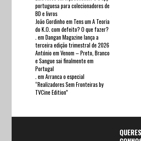
portuguesa para colecionadores de
BD e livros
João Gordinho
em
Tens um A Teoria
do K.O. com defeito? O que fazer?
.
em
Dangan Magazine lança a
terceira edição trimestral de 2026
António
em
Venom – Preto, Branco
e Sangue sai finalmente em
Portugal
.
em
Arranca o especial
“Realizadores Sem Fronteiras by
TVCine Edition”
QUERE