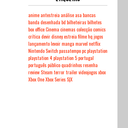
anime
antestreia
análise
asa
bancas
banda desenhada
bd
bilheteiras
bilhetes
box office
Cinema
cinemas
colecção
comics
crítica
devir
disney
estreia
filme
hq
jogos
lançamento
levoir
manga
marvel
netflix
Nintendo Switch
passatempo
pc
playstation
playstation 4
playstation 5
portugal
português
público
quadrinhos
resenha
review
Steam
terror
trailer
videojogos
xbox
Xbox One
Xbox Series S|X