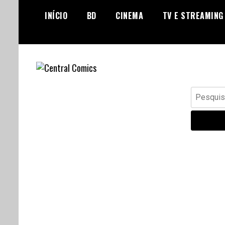
Skip
INÍCIO
BD
CINEMA
TV E STREAMING
to
content
Banda Desenhada, Cinema,
Central Comics
Pesquisar
Animação, TV, Videojogos
por: