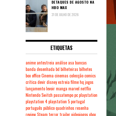
DETAQUES DE AGOSTO NA
HBO MAX
31 DE JULHO DE 2026
ETIQUETAS
anime
antestreia
análise
asa
bancas
banda desenhada
bd
bilheteiras
bilhetes
box office
Cinema
cinemas
colecção
comics
crítica
devir
disney
estreia
filme
hq
jogos
lançamento
levoir
manga
marvel
netflix
Nintendo Switch
passatempo
pc
playstation
playstation 4
playstation 5
portugal
português
público
quadrinhos
resenha
review
Steam
terror
trailer
videojogos
xbox