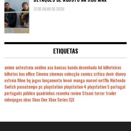
31 DE JULHO DE 2026
ETIQUETAS
anime
antestreia
análise
asa
bancas
banda desenhada
bd
bilheteiras
bilhetes
box office
Cinema
cinemas
colecção
comics
crítica
devir
disney
estreia
filme
hq
jogos
lançamento
levoir
manga
marvel
netflix
Nintendo
Switch
passatempo
pc
playstation
playstation 4
playstation 5
portugal
português
público
quadrinhos
resenha
review
Steam
terror
trailer
videojogos
xbox
Xbox One
Xbox Series S|X