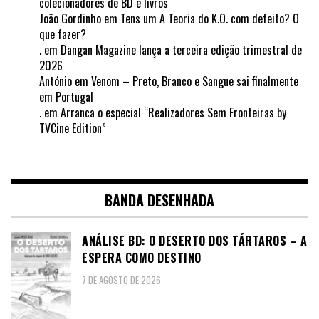
colecionadores de BD e livros
João Gordinho
em
Tens um A Teoria do K.O. com defeito? O
que fazer?
.
em
Dangan Magazine lança a terceira edição trimestral de
2026
António
em
Venom – Preto, Branco e Sangue sai finalmente
em Portugal
.
em
Arranca o especial “Realizadores Sem Fronteiras by
TVCine Edition”
BANDA DESENHADA
ANÁLISE BD: O DESERTO DOS TÁRTAROS – A
ESPERA COMO DESTINO
7 DE AGOSTO DE 2026