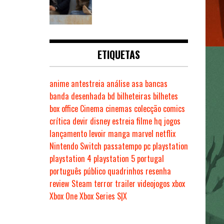
ETIQUETAS
anime
antestreia
análise
asa
bancas
banda desenhada
bd
bilheteiras
bilhetes
box office
Cinema
cinemas
colecção
comics
crítica
devir
disney
estreia
filme
hq
jogos
lançamento
levoir
manga
marvel
netflix
Nintendo Switch
passatempo
pc
playstation
playstation 4
playstation 5
portugal
português
público
quadrinhos
resenha
review
Steam
terror
trailer
videojogos
xbox
Xbox One
Xbox Series S|X