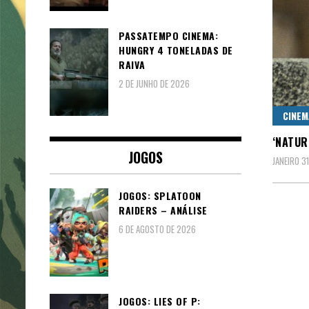
PASSATEMPO CINEMA:
HUNGRY 4 TONELADAS DE
RAIVA
2 DE JUNHO DE 2026
CINEM
‘NATUR
JOGOS
JANEIRO 3
JOGOS: SPLATOON
RAIDERS – ANÁLISE
6 DE AGOSTO DE 2026
JOGOS: LIES OF P: