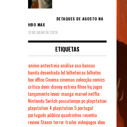
DETAQUES DE AGOSTO NA
HBO MAX
31 DE JULHO DE 2026
ETIQUETAS
anime
antestreia
análise
asa
bancas
banda desenhada
bd
bilheteiras
bilhetes
box office
Cinema
cinemas
colecção
comics
crítica
devir
disney
estreia
filme
hq
jogos
lançamento
levoir
manga
marvel
netflix
Nintendo Switch
passatempo
pc
playstation
playstation 4
playstation 5
portugal
português
público
quadrinhos
resenha
review
Steam
terror
trailer
videojogos
xbox