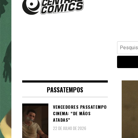
Banda Desenhada, Cinema,
Central Comics
Animação, TV, Videojogos
Pesquisar
por:
PASSATEMPOS
VENCEDORES PASSATEMPO
CINEMA: “DE MÃOS
ATADAS”
22 DE JULHO DE 2026