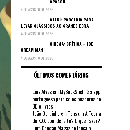
APAGOU
4 DE AGOSTO DE 2026
ATARI: PARCERIA PARA
LEVAR CLÁSSICOS AO GRANDE ECRÃ
4 DE AGOSTO DE 2026
CINEMA: CRÍTICA – ICE
CREAM MAN
4 DE AGOSTO DE 2026
ÚLTIMOS COMENTÁRIOS
Luis Alves
em
MyBookShelf é a app
portuguesa para colecionadores de
BD e livros
João Gordinho
em
Tens um A Teoria
do K.O. com defeito? O que fazer?
.
em
Dangan Magazine lança a