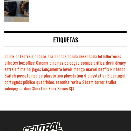
ETIQUETAS
anime
antestreia
análise
asa
bancas
banda desenhada
bd
bilheteiras
bilhetes
box office
Cinema
cinemas
colecção
comics
crítica
devir
disney
estreia
filme
hq
jogos
lançamento
levoir
manga
marvel
netflix
Nintendo
Switch
passatempo
pc
playstation
playstation 4
playstation 5
portugal
português
público
quadrinhos
resenha
review
Steam
terror
trailer
videojogos
xbox
Xbox One
Xbox Series S|X