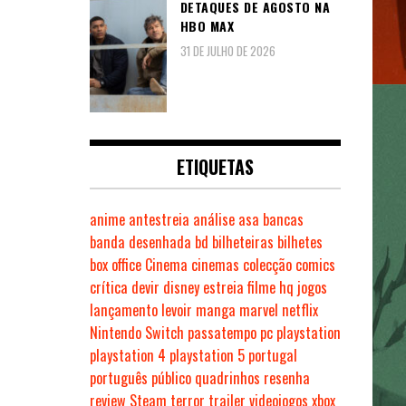
DETAQUES DE AGOSTO NA
HBO MAX
31 DE JULHO DE 2026
ETIQUETAS
anime
antestreia
análise
asa
bancas
banda desenhada
bd
bilheteiras
bilhetes
box office
Cinema
cinemas
colecção
comics
crítica
devir
disney
estreia
filme
hq
jogos
lançamento
levoir
manga
marvel
netflix
Nintendo Switch
passatempo
pc
playstation
playstation 4
playstation 5
portugal
português
público
quadrinhos
resenha
review
Steam
terror
trailer
videojogos
xbox