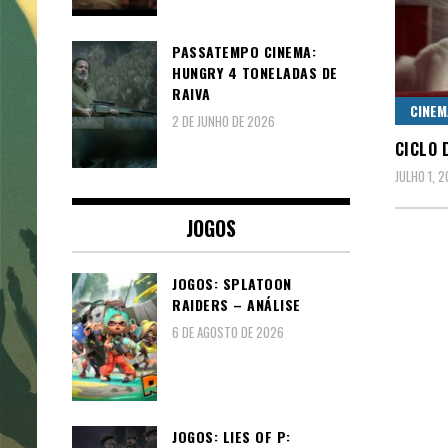
PASSATEMPO CINEMA:
HUNGRY 4 TONELADAS DE
RAIVA
CINEM
2 DE JUNHO DE 2026
CICLO 
JULHO 1, 2
JOGOS
JOGOS: SPLATOON
RAIDERS – ANÁLISE
6 DE AGOSTO DE 2026
JOGOS: LIES OF P: