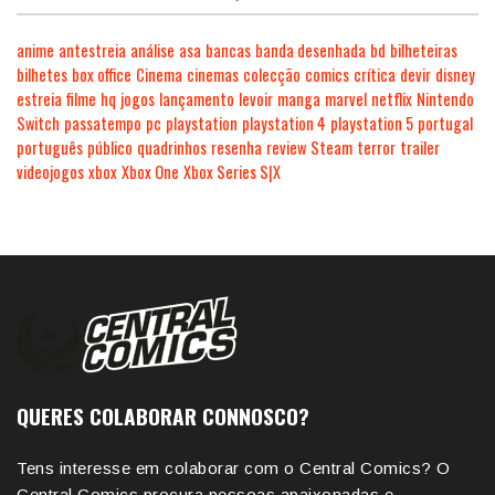
anime
antestreia
análise
asa
bancas
banda desenhada
bd
bilheteiras
bilhetes
box office
Cinema
cinemas
colecção
comics
crítica
devir
disney
estreia
filme
hq
jogos
lançamento
levoir
manga
marvel
netflix
Nintendo
Switch
passatempo
pc
playstation
playstation 4
playstation 5
portugal
português
público
quadrinhos
resenha
review
Steam
terror
trailer
videojogos
xbox
Xbox One
Xbox Series S|X
QUERES COLABORAR CONNOSCO?
Tens interesse em colaborar com o Central Comics? O
Central Comics procura pessoas apaixonadas e