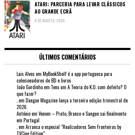
ATARI: PARCERIA PARA LEVAR CLÁSSICOS
AO GRANDE ECRÃ
4 DE AGOSTO, 2026
ÚLTIMOS COMENTÁRIOS
Luis Alves
em
MyBookShelf é a app portuguesa para
colecionadores de BD e livros
João Gordinho
em
Tens um A Teoria do K.O. com defeito? O
que fazer?
.
em
Dangan Magazine lança a terceira edição trimestral de
2026
António
em
Venom – Preto, Branco e Sangue sai finalmente
em Portugal
.
em
Arranca o especial “Realizadores Sem Fronteiras by
TVCine Edition”