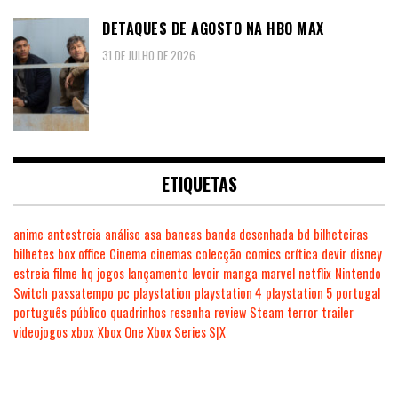
DETAQUES DE AGOSTO NA HBO MAX
31 DE JULHO DE 2026
ETIQUETAS
anime
antestreia
análise
asa
bancas
banda desenhada
bd
bilheteiras
bilhetes
box office
Cinema
cinemas
colecção
comics
crítica
devir
disney
estreia
filme
hq
jogos
lançamento
levoir
manga
marvel
netflix
Nintendo
Switch
passatempo
pc
playstation
playstation 4
playstation 5
portugal
português
público
quadrinhos
resenha
review
Steam
terror
trailer
videojogos
xbox
Xbox One
Xbox Series S|X