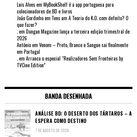
Luis Alves
em
MyBookShelf é a app portuguesa para
colecionadores de BD e livros
João Gordinho
em
Tens um A Teoria do K.O. com defeito? O
que fazer?
.
em
Dangan Magazine lança a terceira edição trimestral de
2026
António
em
Venom – Preto, Branco e Sangue sai finalmente
em Portugal
.
em
Arranca o especial “Realizadores Sem Fronteiras by
TVCine Edition”
BANDA DESENHADA
ANÁLISE BD: O DESERTO DOS TÁRTAROS – A
ESPERA COMO DESTINO
7 DE AGOSTO DE 2026