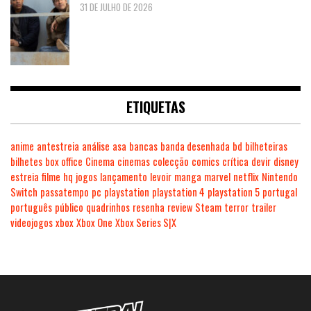
31 DE JULHO DE 2026
ETIQUETAS
anime
antestreia
análise
asa
bancas
banda desenhada
bd
bilheteiras
bilhetes
box office
Cinema
cinemas
colecção
comics
crítica
devir
disney
estreia
filme
hq
jogos
lançamento
levoir
manga
marvel
netflix
Nintendo
Switch
passatempo
pc
playstation
playstation 4
playstation 5
portugal
português
público
quadrinhos
resenha
review
Steam
terror
trailer
videojogos
xbox
Xbox One
Xbox Series S|X