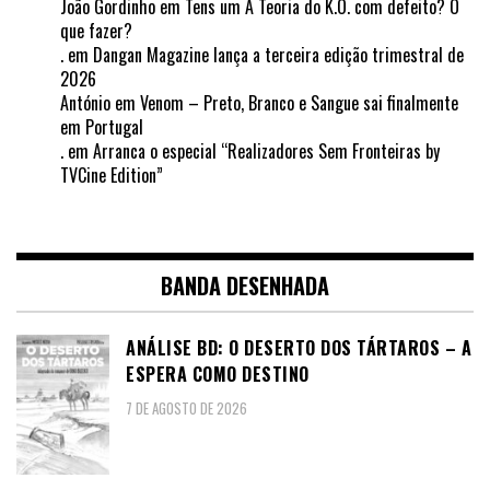
João Gordinho
em
Tens um A Teoria do K.O. com defeito? O
que fazer?
.
em
Dangan Magazine lança a terceira edição trimestral de
2026
António
em
Venom – Preto, Branco e Sangue sai finalmente
em Portugal
.
em
Arranca o especial “Realizadores Sem Fronteiras by
TVCine Edition”
BANDA DESENHADA
ANÁLISE BD: O DESERTO DOS TÁRTAROS – A
ESPERA COMO DESTINO
7 DE AGOSTO DE 2026