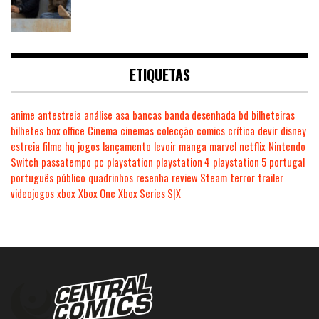
ETIQUETAS
anime
antestreia
análise
asa
bancas
banda desenhada
bd
bilheteiras
bilhetes
box office
Cinema
cinemas
colecção
comics
crítica
devir
disney
estreia
filme
hq
jogos
lançamento
levoir
manga
marvel
netflix
Nintendo
Switch
passatempo
pc
playstation
playstation 4
playstation 5
portugal
português
público
quadrinhos
resenha
review
Steam
terror
trailer
videojogos
xbox
Xbox One
Xbox Series S|X