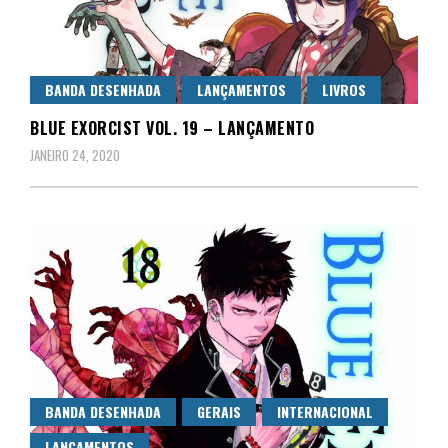
BANDA DESENHADA
LANÇAMENTOS
LIVROS
BLUE EXORCIST VOL. 19 – LANÇAMENTO
JANEIRO 24, 2020
BANDA DESENHADA
GERAIS
INTERNACIONAL
LANÇAMENTOS