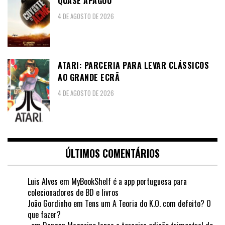
QUASE APAGOU
4 DE AGOSTO DE 2026
ATARI: PARCERIA PARA LEVAR CLÁSSICOS
AO GRANDE ECRÃ
4 DE AGOSTO DE 2026
ÚLTIMOS COMENTÁRIOS
Luis Alves
em
MyBookShelf é a app portuguesa para
colecionadores de BD e livros
João Gordinho
em
Tens um A Teoria do K.O. com defeito? O
que fazer?