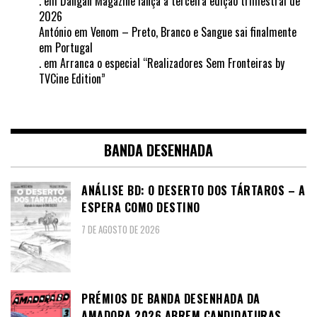
.
em
Dangan Magazine lança a terceira edição trimestral de
2026
António
em
Venom – Preto, Branco e Sangue sai finalmente
em Portugal
.
em
Arranca o especial “Realizadores Sem Fronteiras by
TVCine Edition”
BANDA DESENHADA
ANÁLISE BD: O DESERTO DOS TÁRTAROS – A
ESPERA COMO DESTINO
7 DE AGOSTO DE 2026
PRÉMIOS DE BANDA DESENHADA DA
AMADORA 2026 ABREM CANDIDATURAS