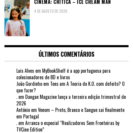
CINEMA: CRÍTICA – ICE CREAM MAN
4 DE AGOSTO DE 2026
ÚLTIMOS COMENTÁRIOS
Luis Alves
em
MyBookShelf é a app portuguesa para
colecionadores de BD e livros
João Gordinho
em
Tens um A Teoria do K.O. com defeito? O
que fazer?
.
em
Dangan Magazine lança a terceira edição trimestral de
2026
António
em
Venom – Preto, Branco e Sangue sai finalmente
em Portugal
.
em
Arranca o especial “Realizadores Sem Fronteiras by
TVCine Edition”