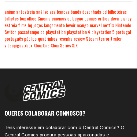
anime
antestreia
análise
asa
bancas
banda desenhada
bd
bilheteiras
bilhetes
box office
Cinema
cinemas
colecção
comics
crítica
devir
disney
estreia
filme
hq
jogos
lançamento
levoir
manga
marvel
netflix
Nintendo
Switch
passatempo
pc
playstation
playstation 4
playstation 5
portugal
português
público
quadrinhos
resenha
review
Steam
terror
trailer
videojogos
xbox
Xbox One
Xbox Series S|X
QUERES COLABORAR CONNOSCO?
Tens interesse em colaborar com o Central Comics? O
Central Comics procura pessoas apaixonadas e