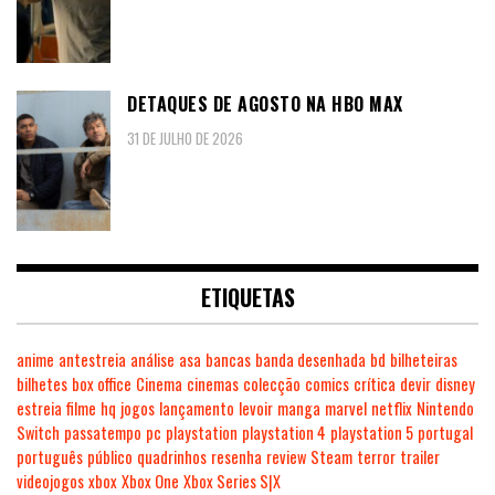
DETAQUES DE AGOSTO NA HBO MAX
31 DE JULHO DE 2026
ETIQUETAS
anime
antestreia
análise
asa
bancas
banda desenhada
bd
bilheteiras
bilhetes
box office
Cinema
cinemas
colecção
comics
crítica
devir
disney
estreia
filme
hq
jogos
lançamento
levoir
manga
marvel
netflix
Nintendo
Switch
passatempo
pc
playstation
playstation 4
playstation 5
portugal
português
público
quadrinhos
resenha
review
Steam
terror
trailer
videojogos
xbox
Xbox One
Xbox Series S|X