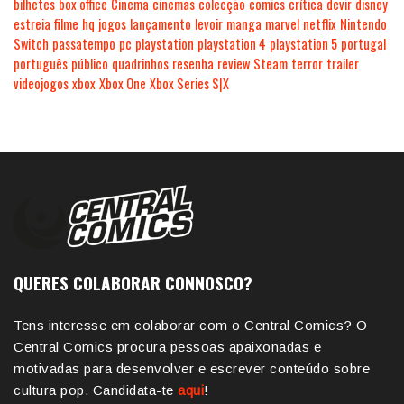
bilhetes
box office
Cinema
cinemas
colecção
comics
crítica
devir
disney
estreia
filme
hq
jogos
lançamento
levoir
manga
marvel
netflix
Nintendo
Switch
passatempo
pc
playstation
playstation 4
playstation 5
portugal
português
público
quadrinhos
resenha
review
Steam
terror
trailer
videojogos
xbox
Xbox One
Xbox Series S|X
QUERES COLABORAR CONNOSCO?
Tens interesse em colaborar com o Central Comics? O
Central Comics procura pessoas apaixonadas e
motivadas para desenvolver e escrever conteúdo sobre
cultura pop. Candidata-te
aqui
!