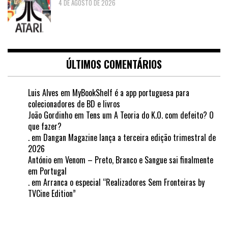
4 DE AGOSTO DE 2026
ÚLTIMOS COMENTÁRIOS
Luis Alves
em
MyBookShelf é a app portuguesa para
colecionadores de BD e livros
João Gordinho
em
Tens um A Teoria do K.O. com defeito? O
que fazer?
.
em
Dangan Magazine lança a terceira edição trimestral de
2026
António
em
Venom – Preto, Branco e Sangue sai finalmente
em Portugal
.
em
Arranca o especial “Realizadores Sem Fronteiras by
TVCine Edition”