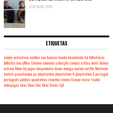
31 DE JULHO, 2026
ETIQUETAS
anime
antestreia
análise
asa
bancas
banda desenhada
bd
bilheteiras
bilhetes
box office
Cinema
cinemas
colecção
comics
crítica
devir
disney
estreia
filme
hq
jogos
lançamento
levoir
manga
marvel
netflix
Nintendo
Switch
passatempo
pc
playstation
playstation 4
playstation 5
portugal
português
público
quadrinhos
resenha
review
Steam
terror
trailer
videojogos
xbox
Xbox One
Xbox Series S|X