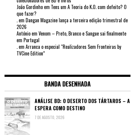
colecionadores de BD e livros
João Gordinho
em
Tens um A Teoria do K.O. com defeito? O
que fazer?
.
em
Dangan Magazine lança a terceira edição trimestral de
2026
António
em
Venom – Preto, Branco e Sangue sai finalmente
em Portugal
.
em
Arranca o especial “Realizadores Sem Fronteiras by
TVCine Edition”
BANDA DESENHADA
ANÁLISE BD: O DESERTO DOS TÁRTAROS – A
ESPERA COMO DESTINO
7 DE AGOSTO, 2026