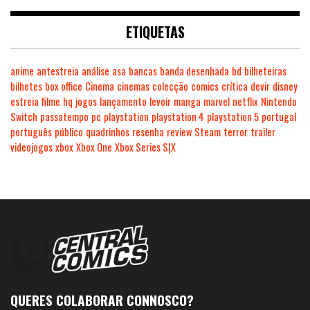
ETIQUETAS
anime
antestreia
análise
asa
bancas
banda desenhada
bd
bilheteiras
bilhetes
box office
Cinema
cinemas
colecção
comics
crítica
devir
disney
estreia
filme
hq
jogos
lançamento
levoir
manga
marvel
netflix
Nintendo
Switch
passatempo
pc
playstation
playstation 4
playstation 5
portugal
português
público
quadrinhos
resenha
review
Steam
terror
trailer
videojogos
xbox
Xbox One
Xbox Series S|X
QUERES COLABORAR CONNOSCO?