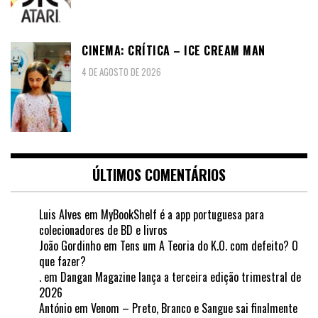
CINEMA: CRÍTICA – ICE CREAM MAN
4 DE AGOSTO DE 2026
ÚLTIMOS COMENTÁRIOS
Luis Alves
em
MyBookShelf é a app portuguesa para
colecionadores de BD e livros
João Gordinho
em
Tens um A Teoria do K.O. com defeito? O
que fazer?
.
em
Dangan Magazine lança a terceira edição trimestral de
2026
António
em
Venom – Preto, Branco e Sangue sai finalmente