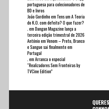
portuguesa para colecionadores de
BD e livros
João Gordinho
em
Tens um A Teoria
do K.O. com defeito? O que fazer?
.
em
Dangan Magazine lança a
terceira edição trimestral de 2026
António
em
Venom – Preto, Branco
e Sangue sai finalmente em
Portugal
.
em
Arranca o especial
“Realizadores Sem Fronteiras by
TVCine Edition”
QUERE