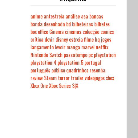
anime
antestreia
análise
asa
bancas
banda desenhada
bd
bilheteiras
bilhetes
box office
Cinema
cinemas
colecção
comics
crítica
devir
disney
estreia
filme
hq
jogos
lançamento
levoir
manga
marvel
netflix
Nintendo Switch
passatempo
pc
playstation
playstation 4
playstation 5
portugal
português
público
quadrinhos
resenha
review
Steam
terror
trailer
videojogos
xbox
Xbox One
Xbox Series S|X