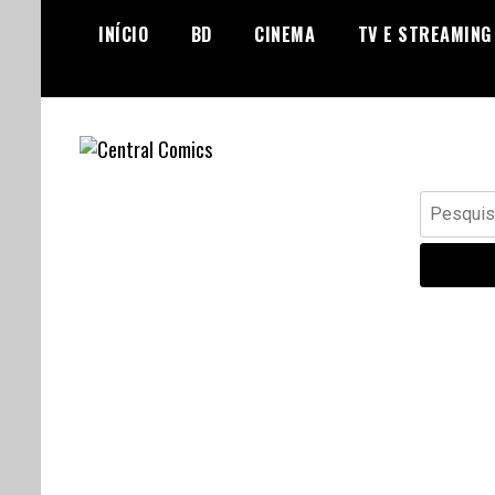
Skip
INÍCIO
BD
CINEMA
TV E STREAMING
to
content
Banda Desenhada, Cinema,
Central Comics
Pesquisar
Animação, TV, Videojogos
por: