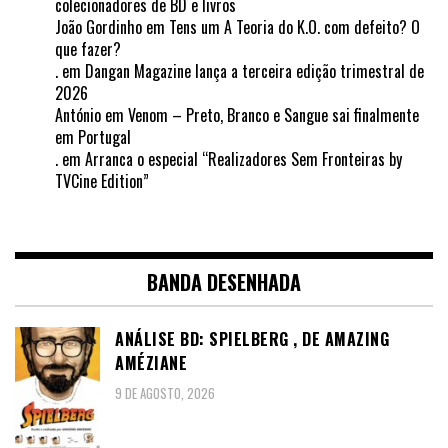
colecionadores de BD e livros
João Gordinho
em
Tens um A Teoria do K.O. com defeito? O
que fazer?
.
em
Dangan Magazine lança a terceira edição trimestral de
2026
António
em
Venom – Preto, Branco e Sangue sai finalmente
em Portugal
.
em
Arranca o especial “Realizadores Sem Fronteiras by
TVCine Edition”
BANDA DESENHADA
ANÁLISE BD: SPIELBERG , DE AMAZING
AMÉZIANE
9 DE AGOSTO, 2026