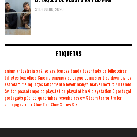
31 DE JULHO, 2026
ETIQUETAS
anime
antestreia
análise
asa
bancas
banda desenhada
bd
bilheteiras
bilhetes
box office
Cinema
cinemas
colecção
comics
crítica
devir
disney
estreia
filme
hq
jogos
lançamento
levoir
manga
marvel
netflix
Nintendo
Switch
passatempo
pc
playstation
playstation 4
playstation 5
portugal
português
público
quadrinhos
resenha
review
Steam
terror
trailer
videojogos
xbox
Xbox One
Xbox Series S|X