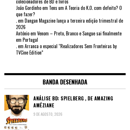
colecionadores de BD e livros
João Gordinho
em
Tens um A Teoria do K.O. com defeito? O
que fazer?
.
em
Dangan Magazine lança a terceira edição trimestral de
2026
António
em
Venom – Preto, Branco e Sangue sai finalmente
em Portugal
.
em
Arranca o especial “Realizadores Sem Fronteiras by
TVCine Edition”
BANDA DESENHADA
ANÁLISE BD: SPIELBERG , DE AMAZING
AMÉZIANE
9 DE AGOSTO, 2026