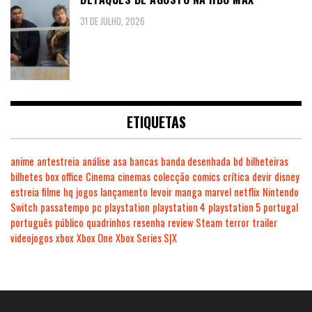
31 DE JULHO, 2026
ETIQUETAS
anime
antestreia
análise
asa
bancas
banda desenhada
bd
bilheteiras
bilhetes
box office
Cinema
cinemas
colecção
comics
crítica
devir
disney
estreia
filme
hq
jogos
lançamento
levoir
manga
marvel
netflix
Nintendo
Switch
passatempo
pc
playstation
playstation 4
playstation 5
portugal
português
público
quadrinhos
resenha
review
Steam
terror
trailer
videojogos
xbox
Xbox One
Xbox Series S|X