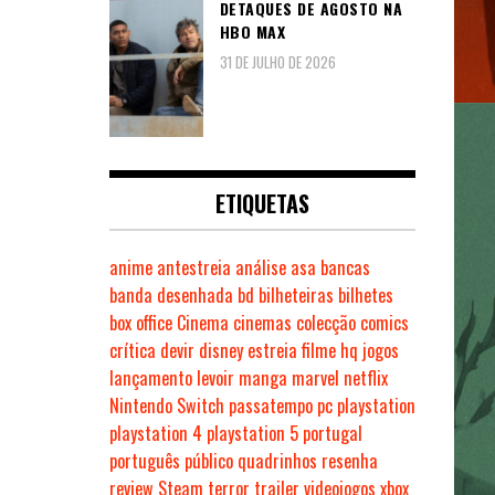
DETAQUES DE AGOSTO NA
HBO MAX
31 DE JULHO DE 2026
ETIQUETAS
anime
antestreia
análise
asa
bancas
banda desenhada
bd
bilheteiras
bilhetes
box office
Cinema
cinemas
colecção
comics
crítica
devir
disney
estreia
filme
hq
jogos
lançamento
levoir
manga
marvel
netflix
Nintendo Switch
passatempo
pc
playstation
playstation 4
playstation 5
portugal
português
público
quadrinhos
resenha
review
Steam
terror
trailer
videojogos
xbox