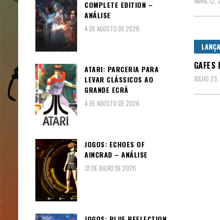
ABRIL 12, 
COMPLETE EDITION –
ANÁLISE
4 DE AGOSTO DE 2026
LANÇ
GAFES 
ATARI: PARCERIA PARA
JULHO 23,
LEVAR CLÁSSICOS AO
GRANDE ECRÃ
4 DE AGOSTO DE 2026
JOGOS: ECHOES OF
AINCRAD – ANÁLISE
31 DE JULHO DE 2026
JOGOS: BLUE REFLECTION