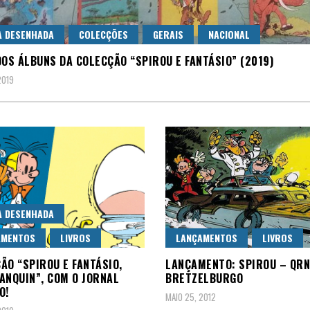
A DESENHADA
COLECÇÕES
GERAIS
NACIONAL
DOS ÁLBUNS DA COLECÇÃO “SPIROU E FANTÁSIO” (2019)
2019
A DESENHADA
AMENTOS
LIVROS
LANÇAMENTOS
LIVROS
ÃO “SPIROU E FANTÁSIO,
LANÇAMENTO: SPIROU – QRN
ANQUIN”, COM O JORNAL
BRETZELBURGO
O!
MAIO 25, 2012