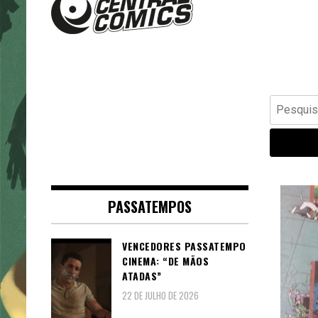
Banda Desenhada, Cinema,
Central Comics
Animação, TV, Videojogos
Pesquisar
por:
PASSATEMPOS
VENCEDORES PASSATEMPO
CINEMA: “DE MÃOS
ATADAS”
22 DE JULHO DE 2026