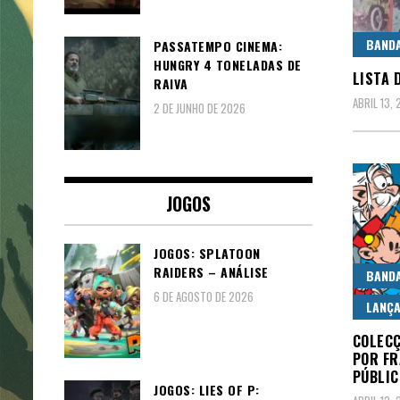
BAND
PASSATEMPO CINEMA:
HUNGRY 4 TONELADAS DE
LISTA 
RAIVA
ABRIL 13, 
2 DE JUNHO DE 2026
JOGOS
JOGOS: SPLATOON
RAIDERS – ANÁLISE
BAND
6 DE AGOSTO DE 2026
LANÇ
COLECÇ
POR FR
PÚBLIC
JOGOS: LIES OF P: