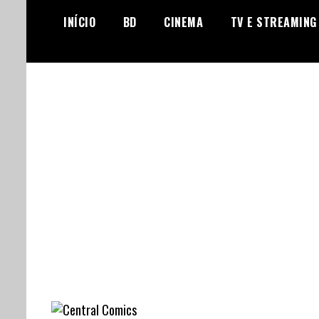
Skip
INÍCIO
BD
CINEMA
TV E STREAMING
to
content