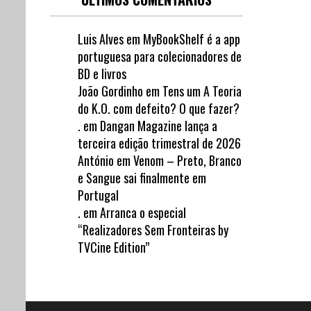
Luis Alves
em
MyBookShelf é a app
portuguesa para colecionadores de
BD e livros
João Gordinho
em
Tens um A Teoria
do K.O. com defeito? O que fazer?
.
em
Dangan Magazine lança a
terceira edição trimestral de 2026
António
em
Venom – Preto, Branco
e Sangue sai finalmente em
Portugal
.
em
Arranca o especial
“Realizadores Sem Fronteiras by
TVCine Edition”