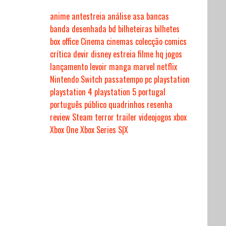
anime
antestreia
análise
asa
bancas
banda desenhada
bd
bilheteiras
bilhetes
box office
Cinema
cinemas
colecção
comics
crítica
devir
disney
estreia
filme
hq
jogos
lançamento
levoir
manga
marvel
netflix
Nintendo Switch
passatempo
pc
playstation
playstation 4
playstation 5
portugal
português
público
quadrinhos
resenha
review
Steam
terror
trailer
videojogos
xbox
Xbox One
Xbox Series S|X