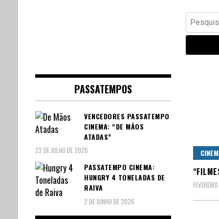
Banda Desenhada, Cinema,
Central Comics
Pesquisar
Animação, TV, Videojogos
por:
PASSATEMPOS
VENCEDORES PASSATEMPO
CINEMA: “DE MÃOS
ATADAS”
22 DE JULHO DE 2026
CINEM
PASSATEMPO CINEMA:
“FILME
HUNGRY 4 TONELADAS DE
FEVEREIRO
RAIVA
2 DE JUNHO DE 2026